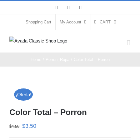
Skip
facebook
instagram
youtube
to
content
Shopping Cart
My Account
CART
Home
/
Porron
,
Ropa
/
Color Total – Porron
¡Oferta!
Color Total – Porron
$
3.50
$
4.50