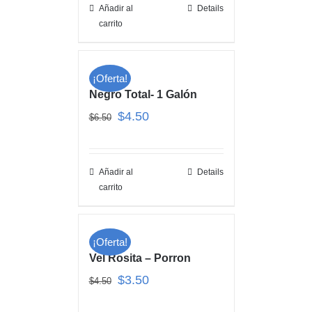
Añadir al
Details
carrito
¡Oferta!
Negro Total- 1 Galón
$
4.50
$
6.50
Añadir al
Details
carrito
¡Oferta!
Vel Rosita – Porron
$
3.50
$
4.50