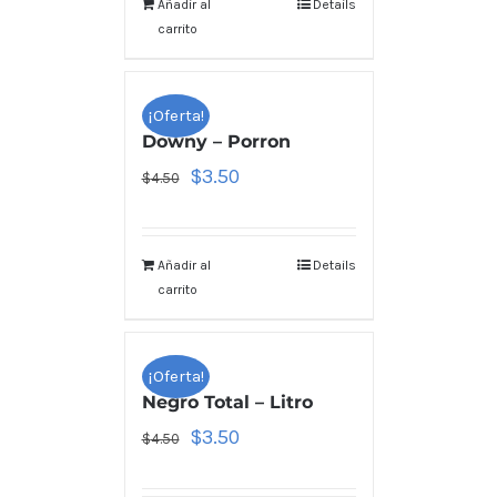
Añadir al
Details
carrito
¡Oferta!
Downy – Porron
$
3.50
$
4.50
Añadir al
Details
carrito
¡Oferta!
Negro Total – Litro
$
3.50
$
4.50