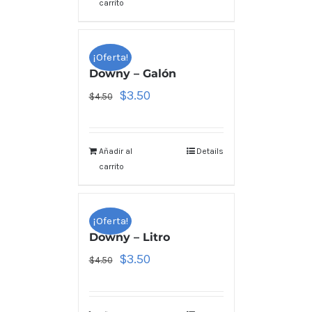
carrito
¡Oferta!
Downy – Galón
$
3.50
$
4.50
Añadir al
Details
carrito
¡Oferta!
Downy – Litro
$
3.50
$
4.50