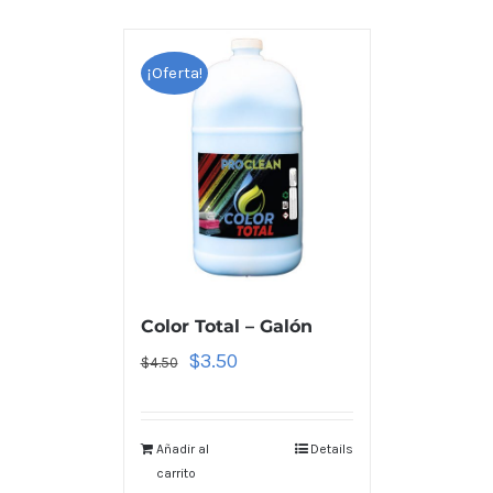
¡Oferta!
Color Total – Galón
$
3.50
$
4.50
Añadir al
Details
carrito