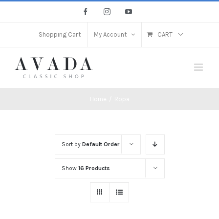
Skip
facebook
instagram
youtube
to
content
Shopping Cart
My Account
CART
Home
/
Ropa
Sort by
Default Order
Show
16 Products